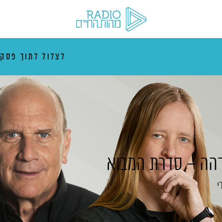
לצלול לתוך פסק
הה – סדרת המבוא
י