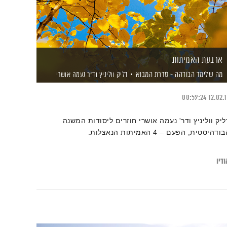
ארבעת האמיתות
מה שלימד הבודהה - סדרת המבוא
דליק ווליניץ
וד"ר נעמה אושרי
00:59:24
12.02.
ליק ווליניץ ודר' נעמה אושרי חוזרים ליסודות המשנה
ודהיסטית, הפעם – 4 האמיתות הנאצלות.
דיו