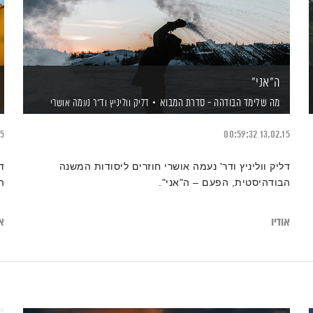
ה"אני"
מה שלימד הבודהה - סדרת המבוא
דליק ווליניץ
וד"ר נעמה אושרי
15
00:59:32
13.02.15
דליק ווליניץ ודר' נעמה אושרי חוזרים ליסודות המשנה
ד
הבודהיסטית, הפעם – ה"אני".
הב
אודיו
או