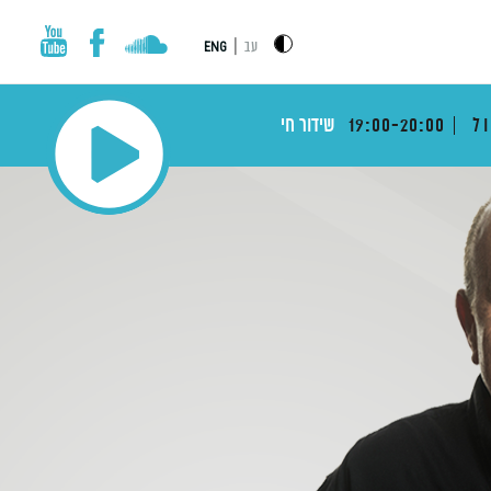
|
עב
ENG
ול
19:00-20:00
שידור חי