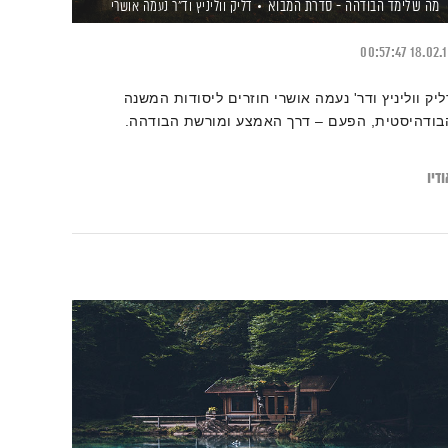
מה שלימד הבודהה - סדרת המבוא
דליק ווליניץ
וד"ר נעמה אושרי
00:57:47
18.02.
ליק ווליניץ ודר' נעמה אושרי חוזרים ליסודות המשנה
בודהיסטית, הפעם – דרך האמצע ומורשת הבודהה.
דיו