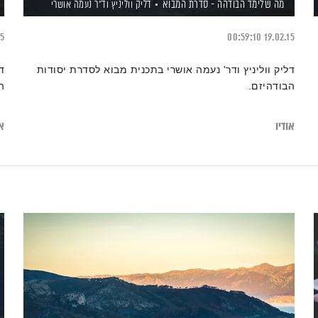
מה שלימד הבודהה - סדרת המבוא
דליק ווליניץ
וד"ר נעמה אושרי
15
00:59:10
19.02.15
דליק ווליניץ ודר' נעמה אושרי בתכנית מבוא לסדרת יסודות
ד
הבודהיזם.
ה
אודיו
או