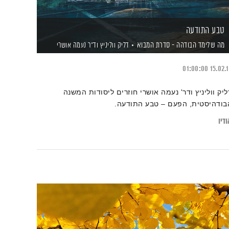
טבע התודעה
מה שלימד הבודהה - סדרת המבוא
דליק ווליניץ
וד"ר נעמה אושרי
01:00:00
15.02.
ליק ווליניץ ודר' נעמה אושרי חוזרים ליסודות המשנה
בודהיסטית, הפעם – טבע התודעה.
דיו