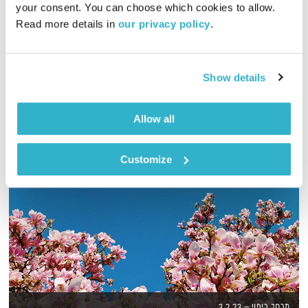
your consent. You can choose which cookies to allow. 
Read more details in 
our privacy policy
.
רינת ספיבק משוחחת עם ד״ר מוטי לוי על עוצמות של סטרס
וחשיבותה של סביבה תומכת
אודיו
Show details
Allow all
Customize
מרחב ריפוי – 3.2.23