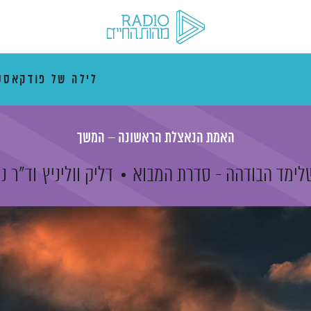
לילה של פודקאסט
האמת הנאצלת הראשונה – המשך
לימד הבודהה - סדרת המבוא
דליק ווליניץ
וד"ר נ