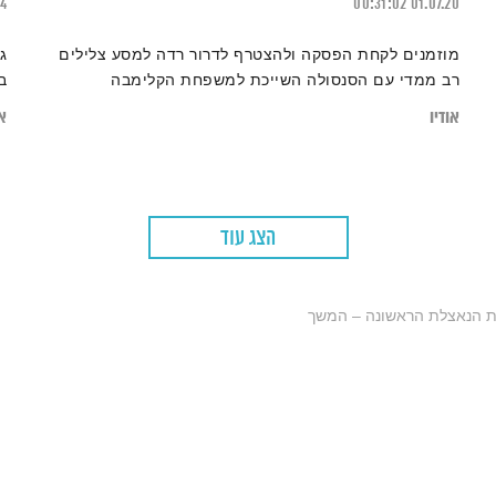
24
00:31:02
01.07.20
מוזמנים לקחת הפסקה ולהצטרף לדרור רדה למסע צלילים
ג
רב ממדי עם הסנסולה השייכת למשפחת הקלימבה
ב
אודיו
או
הצג עוד
 הנאצלת הראשונה – המשך