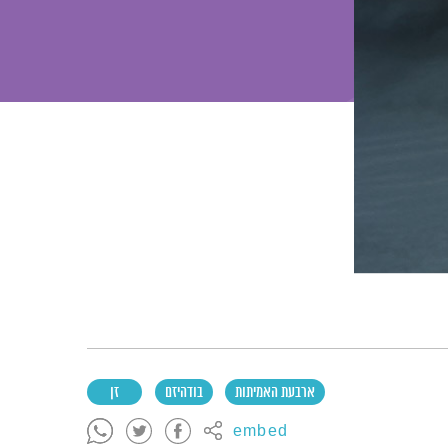
ארבעת האמיתות
בודהיזם
זן
embed