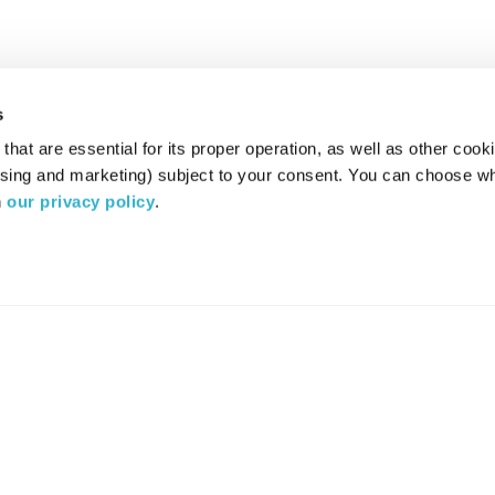
s
hat are essential for its proper operation, as well as other cooki
ising and marketing) subject to your consent. You can choose wh
 
our privacy policy
.
רדיו מהות החיים משדר ב:
ערוץ 87
YES
סלקום
TV
TUNE IN