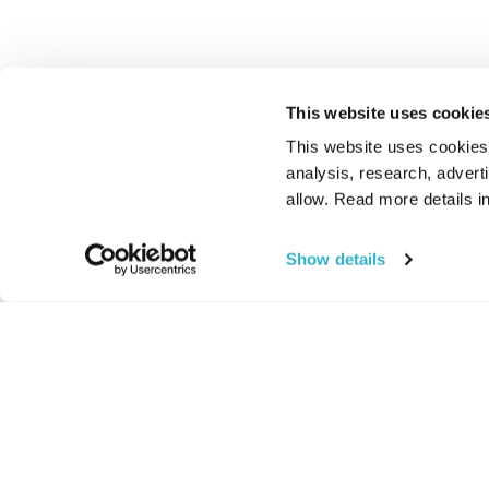
This website uses cookie
This website uses cookies t
analysis, research, advert
allow. Read more details in
Show details