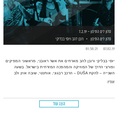
סלון לים התיכון – 7.2.19
סלון לים התיכון
רובן להב
ויוסי בבליקי
01:58:21
07.02.19
יוסי בבליקי ורובן להב מארחים את אשר ראובני, מראשוני המפיקים
ופורצי הדרך של המוזיקה והמהפכה המזרחית בישראל. בשעה
השנייה – להקת DUŠA – הרכב רבגוני, אותנטי, שובה אוזן ולב
שמגיש מוזיקה בלקנית-צוענית המעטרת את הנוסטלגיה של פעם
אודיו
בקריצה עכשווית ומקפיצה, בסשן לייב באולפן
הצג עוד