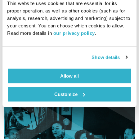
This website uses cookies that are essential for its 
יונג
proper operation, as well as other cookies (such as for 
רבות הדרכים
שדרנים מתחלפים
analysis, research, advertising and marketing) subject to 
your consent. You can choose which cookies to allow. 
02:03:56
02.01.19
Read more details in 
our privacy policy
.
ליאת רגב מארחת את ד"ר מיכה אנקורי.על דרכו ותורתו של קרל
גוסטב יונג, פורץ דרך בתחום המודעות. בשנת 2000 הקים ד"ר מיכה
אנקורי עם חבריו את החברה היונגיאנית הישראלית החדשה, והוא
Show details
חוקר במשך שנים לא מעטות את דרכו ותורתו של יונג ומחבר אותה
אודיו
לרבדים שונים ולעולמות תוכן מקבילים, כשהדגש הוא על תרומתו
Allow all
לעולם המודעות, תרומה שלאורך השני םרק מתחדדת והולכת,
ונעשית חשובה ומובנת יותר ויותר.
Customize