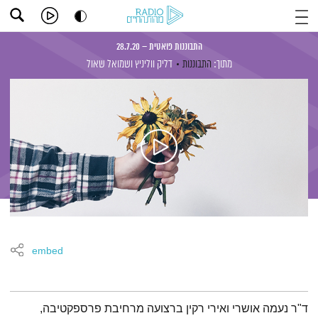
התבוננות פואטית – 28.7.20
מתוך:
התבוננות
דליק ווליניץ
ושמואל שאול
embed
תמצית הפודקאסט
ד"ר נעמה אושרי ואירי רקין ברצועה מרחיבת פרספקטיבה,