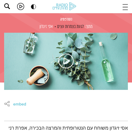
נטורפתיה
מתוך:
לגעת בצמרות עצים
אסי זיגדון
embed
תמצית הפודקאסט
אסי זיגדון משוחח עם הנטורופתית והמרצה הבכירה, אפרת רני