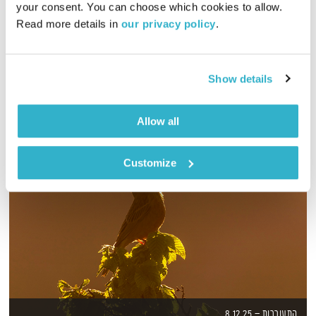
your consent. You can choose which cookies to allow. 
Read more details in 
our privacy policy
.
לירון תאני מארח את גיורא אלמוג, עידן גברה וסתיו לוי, שחוו אובדן
ב-7/10
אודיו
Show details
Allow all
Customize
התעוררות – 8.12.25