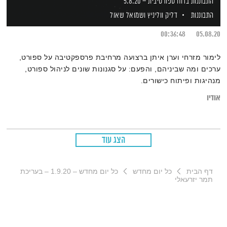
התבוננות ברוח ספורטיבית – 5.8.20
התבוננות
דליק ווליניץ
ושמואל שאול
00:36:48
05.08.20
לימור מזרחי וערן איתן ברצועה מרחיבת פרספקטיבה על ספורט,
ערכים ומה שביניהם, והפעם: על סגנונות שונים לניהול ספורט,
מנהיגות ופיתוח כישורים.
אודיו
הצג עוד
דף הבית
כל יום מחדש
כל יום מחדש – 1.9.20 – בעריכת
תמר יזרעאלי