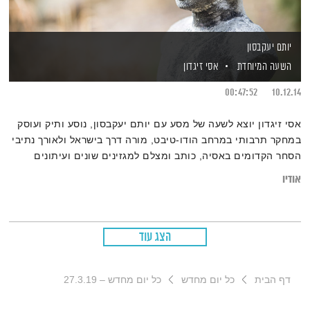
יותם יעקבסון
השעה המיוחדת
אסי זיגדון
00:47:52
10.12.14
אסי זיגדון יוצא לשעה של מסע עם יותם יעקבסון, נוסע ותיק ועוסק
במחקר תרבותי במרחב הודו-טיבט, מורה דרך בישראל ולאורך נתיבי
הסחר הקדומים באסיה, כותב ומצלם למגזינים שונים ועיתונים
יומיים
אודיו
הצג עוד
דף הבית
כל יום מחדש
כל יום מחדש – 27.3.19