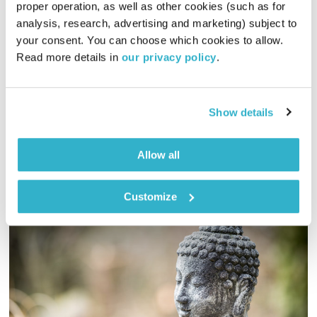
בדרך לטוקיו 2020
לירון תאני
proper operation, as well as other cookies (such as for 
analysis, research, advertising and marketing) subject to 
00:52:06
28.08.19
your consent. You can choose which cookies to allow. 
Read more details in 
our privacy policy
.
מתעמלת המכשירים אופיר נצר מעבירה הילוך לקראת
האולימפיאדה, אחרי פציעה ששיבשה את התכניות וכמעט הובילה
לפרישתה. האם היא תגשים את החלום?
Show details
אודיו
Allow all
Customize