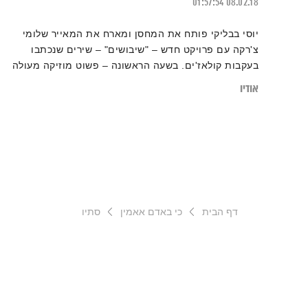
01:57:54
08.02.18
יוסי בבליקי פותח את המחסן ומארח את המאייר שלומי
צ'רקה עם פרויקט חדש – "שיבושים" – שירים שנכתבו
בעקבות קולאז'ים. בשעה הראשונה – פשוט מוזיקה מעולה
אודיו
דף הבית
כי באדם אאמין
סתיו