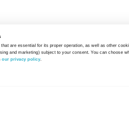
s
hat are essential for its proper operation, as well as other cooki
ising and marketing) subject to your consent. You can choose wh
 
our privacy policy
.
רדיו מהות החיים משדר ב:
ערוץ 87
YES
סלקום
TV
TUNE IN