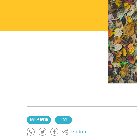
סתיו
תכנית אישית
embed