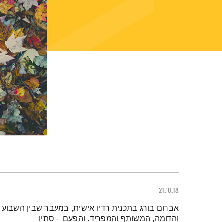
21.10.18
תמצית הפודקאסט
אברום בורג בתכנית רדיו אישית, במעבר שבין השבוע
והדומה, המשותף והמפריד. והפעם – סתיו