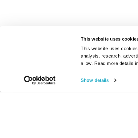
This website uses cookie
This website uses cookies t
analysis, research, advert
allow. Read more details in
Show details