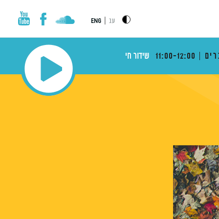
|
עב
ENG
רים
11:00-12:00
שידור חי