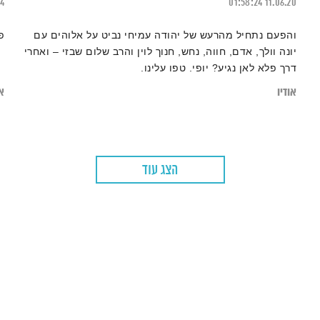
24
01:58:24
11.06.20
והפעם נתחיל מהרעש של יהודה עמיחי נביט על אלוהים עם
פ
יונה וולך, אדם, חווה, נחש, חנוך לוין והרב שלום שבזי – ואחרי
דרך פלא לאן נגיע? יופי. טפו עלינו.
אודיו
או
הצג עוד