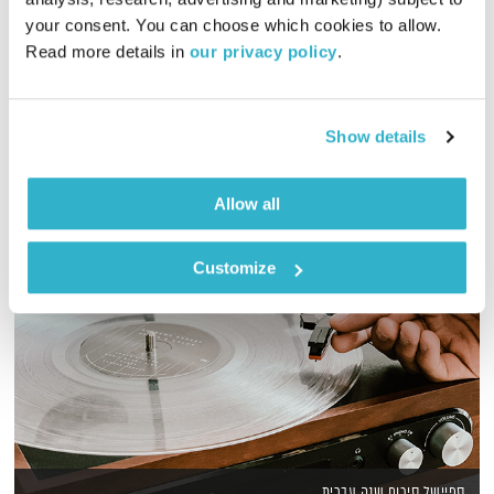
00:50:04
07.12.23
your consent. You can choose which cookies to allow. 
Read more details in 
our privacy policy
.
חנוכה בשער – על משאלתנו לגרש את החושך
אודיו
Show details
Allow all
Customize
ספיישל סיכום שנה עברית