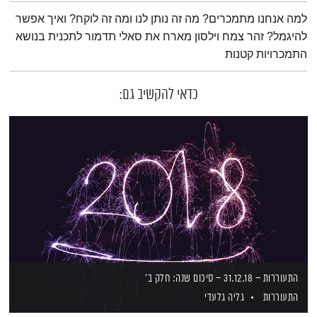
תמצית הפודקאסט
למה אנחנו מתמכרים? מה זה נותן לנו ומה זה לוקח? ואיך אפשר
להיגמל? זהר צמח וילסון מארח את סאלי תדמור לתכנית בנושא
התמכרויות קטנות
כדאי להקשיב גם:
התעוררות – 31.12.18 – סיכום שנה: חלק ב'
התעוררות
גליה גלעדי