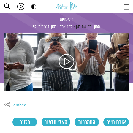
התמכרויות
מתוך:
תחושת בטן
זהר צמח וילסון
וד"ר מוטי לוי
embed
אורח חיים
התמכרות
סאלי תדמור
תזונה