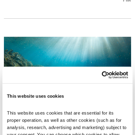
אודיו
This website uses cookies
עולם קטן – 19.7.21
This website uses cookies that are essential for its 
עולם קטן
אורי בנקהלטר
proper operation, as well as other cookies (such as for 
01:58:09
19.07.21
analysis, research, advertising and marketing) subject to 
your consent. You can choose which cookies to allow. 