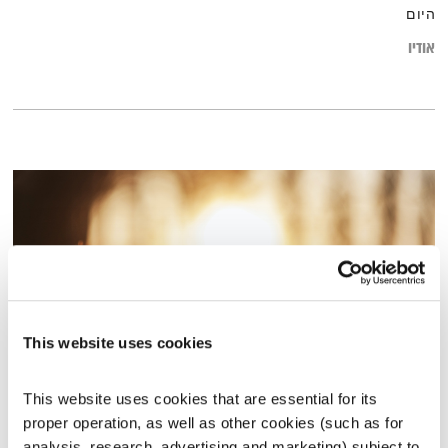
היום
אודיו
This website uses cookies
This website uses cookies that are essential for its 
עולם קטן – 29.11.23
proper operation, as well as other cookies (such as for 
עולם קטן
אורי בנקהלטר
analysis, research, advertising and marketing) subject to 