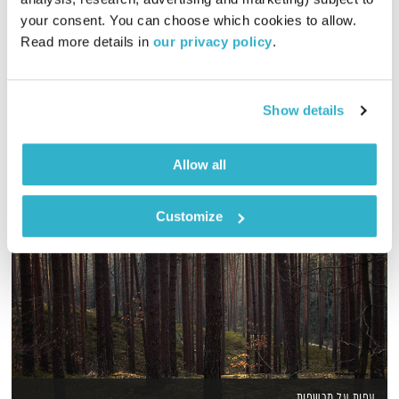
01:58:03
29.11.23
your consent. You can choose which cookies to allow. 
Read more details in 
our privacy policy
.
מסע מוזיקלי יומי עם אורי בנקהלטר, והפעם – מרגיע, רך, נעים
אודיו
Show details
Allow all
Customize
עפות על מכשפות