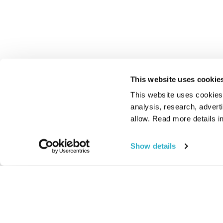
This website uses cookie
This website uses cookies t
analysis, research, advert
allow. Read more details in
Show details