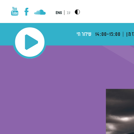
|
עב
ENG
מן
14:00-15:00
שידור חי