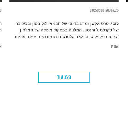
20
00:58:08
28.06.25
לוסי: סרט אקשן ומדע בדיוני של הבמאי לוק בסון ובכיכובה
של סקרלט ג׳והנסון, המלווה בפסקול מעולה של המלחין
ה
הצרפתי אריק סרה. לצד אלמנטים תזמורתיים יפים ועדינים
יש הרבה רגעים אלקטרוניקה אגרסיבית ואינטנסיבית, קצת
אודיו
או
אוונגרד, רקוויאם של מוצארט ושיר נפלא של דיימון אלברן
הצג עוד