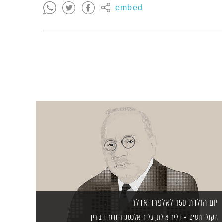
embed
יום הולדת 150 לאלפרד אדלר
הקול יחסים
דליה אילת,
גליה אלכסנדר
ודנה דבורין