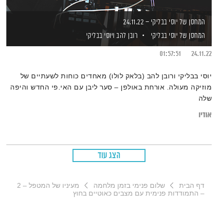
המחסן של יוסי בבליקי – 24.11.22
המחסן של יוסי בבליקי
רובן להב
ויוסי בבליקי
01:57:51
24.11.22
יוסי בבליקי ורובן להב (בלאק לולו) מאחדים כוחות לשעתיים של
מוזיקה מעולה. אורחת באולפן – סער ליבן עם האי.פי החדש והיפה
שלה
אודיו
הצג עוד
דף הבית
שלום פנימי בזמן מלחמה
מעיניו של המטפל – 2
– התמודדות פנימית עם מצבים כאוטיים בחוץ