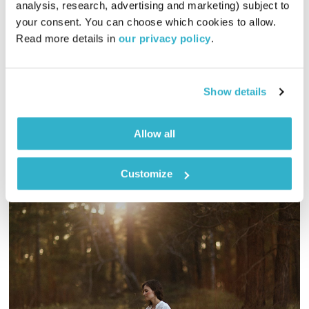
מנועים קדימה
גלית גורא-עיני
analysis, research, advertising and marketing) subject to 
your consent. You can choose which cookies to allow. 
01:00:08
20.10.22
Read more details in 
our privacy policy
.
כל יום בדרך הביתה – שעה של מוזיקה מעולה בעריכתה ובהגשתה
של גלית גורא-עיני
Show details
אודיו
Allow all
Customize