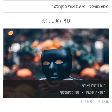
תמצית הפודקאסט
מסע מוזיקלי יומי עם אורי בנקהלטר
כדאי להקשיב גם:
חיים בוזגלו באולפן
השראה. עכשיו
שרון זליקובסקי
01:00:27
10.02.18