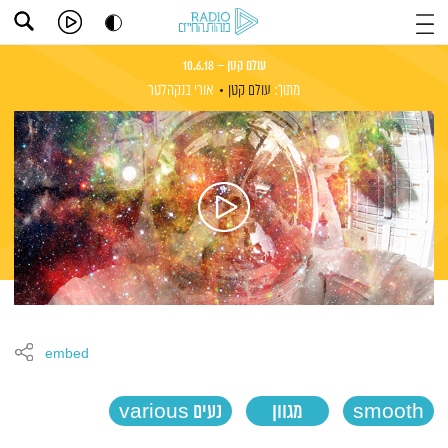
עולם קטן – 10.6.18
מתוך:
עולם קטן
אורי בנקהלטר
embed
smooth
מגוון
נעים various