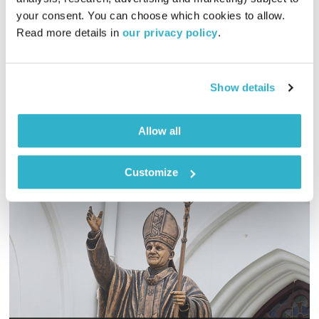
your consent. You can choose which cookies to allow. 
האם יש לנו שליטה על הזכרונות שלנו? איזו השפעה עמוקה יש להם
Read more details in 
our privacy policy
.
על החוויות שלנו? והאם השכחה היא חולשה, או שאולי גם לה יש
תפקיד משמעותי בחיינו? אלון נוימן ואסי עזריה מקדישים את
תכניתם "קצר ולעניין" לנושא הזכרון והשכחה. מוזמנים להרחיב על
אודיו
Show details
ידי קריאת הכתבה:
"האתגר בלשכוח את מה שלמדנו – וכיצד זה יכול לשמור אותנו
מעודכנים ורלוונטיים"
Allow all
Customize