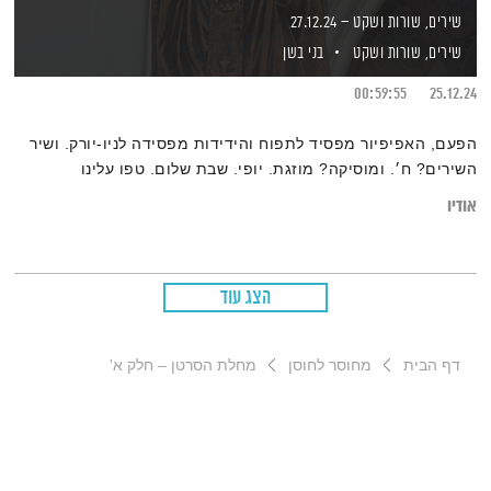
שירים, שורות ושקט – 27.12.24
שירים, שורות ושקט
בני בשן
00:59:55
25.12.24
הפעם, האפיפיור מפסיד לתפוח והידידות מפסידה לניו-יורק. ושיר
השירים? ח׳. ומוסיקה? מוזגת. יופי. שבת שלום. טפו עלינו
אודיו
הצג עוד
דף הבית
מחוסר לחוסן
מחלת הסרטן – חלק א'