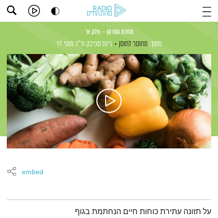
מחלת הסרטן – חלק א'
מתוך:
מחוסר לחוסן
רינת ספיבק
וד"ר מוטי לוי
embed
תמצית הפודקאסט
על תזונה עתירת כוחות חיים הנחתמת בגוף