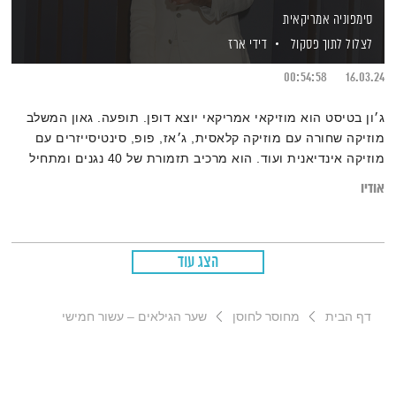
סימפוניה אמריקאית
לצלול לתוך פסקול
דידי ארז
00:54:58
16.03.24
ג׳ון בטיסט הוא מוזיקאי אמריקאי יוצא דופן. תופעה. גאון המשלב
מוזיקה שחורה עם מוזיקה קלאסית, ג׳אז, פופ, סינטיסייזרים עם
מוזיקה אינדיאנית ועוד. הוא מרכיב תזמורת של 40 נגנים ומתחיל
להלחין יצירה לה הוא קורא ״סימפוניה אמריקאית״ בשבוע שבו הוא
אודיו
מקבל את הבשורה שהוא מועמד ל 11 פרסי גראמי על יצירותיו
השונות בשנה החולפת, הוא גם מתבשר שלאשתו התגלה סרטן והיא
חייבת להתחיל טיפולים דחופים. הסרט הדוקומנטרי מלווה אותם
הצג עוד
בימים השמחים עצובים האלה, והסרט מלווה בפסקול יפהפה
ומיוחד
דף הבית
מחוסר לחוסן
שער הגילאים – עשור חמישי