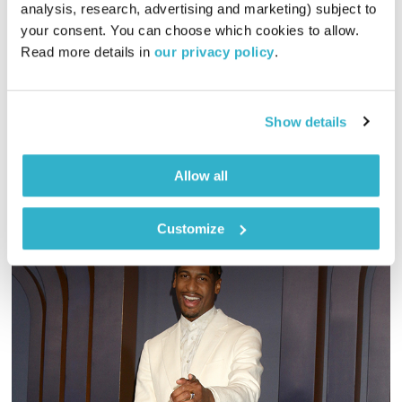
analysis, research, advertising and marketing) subject to 
your consent. You can choose which cookies to allow. 
סולידריות היא מילה שקיבלה הרבה תשומת לב בשנים האחרונות
Read more details in 
our privacy policy
.
אצלנו. מה זה אומר, סולידריות? מה משייך אותי? דת? גזע? לאום?
מין? קבוצת כדורגל? רעיון? המניע עוצר רגע בצד כדי להבין לאן
ואיך ממשיכים
אודיו
Show details
Allow all
Customize