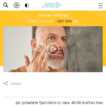
שער הגילאים – עשור חמישי
מתוך:
מחוסר לחוסן
רינת ספיבק
וד"ר מוטי לוי
embed
תמצית הפודקאסט
טווח הגילאים 40-50. עשור בו כוחות הגוף מתמעטים, זמן