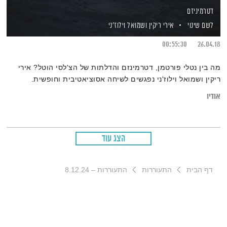
דטרמיניזם
לשם שינוי
אירי ריקין
ושמואל וילוז'ני
00:55:30
26.04.18
מה בין נטלי פורטמן, דטרמינזם והדלתות של הצ'לסי הוטל? אירי
ריקין ושמואל וילוז'ני נפגשים לשיחה אסוציאטיבית וחופשית.
אודיו
הצג עוד
דף הבית
התעוררות
התעוררות – 8.12.24