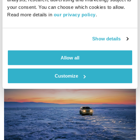
01:30:37
09.03.26
your consent. You can choose which cookies to allow. 
Read more details in 
our privacy policy
.
גליה גלעדי מזמינה אתכם להתעורר יחד עם מוזיקה מעולה
בעריכתה ובהגשתה
אודיו
Show details
Allow all
Customize