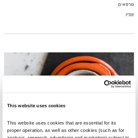
מרפאים
אודיו
This website uses cookies
This website uses cookies that are essential for its 
התעוררות – 9.3.26
proper operation, as well as other cookies (such as for 
התעוררות
גליה גלעדי
analysis, research, advertising and marketing) subject to 