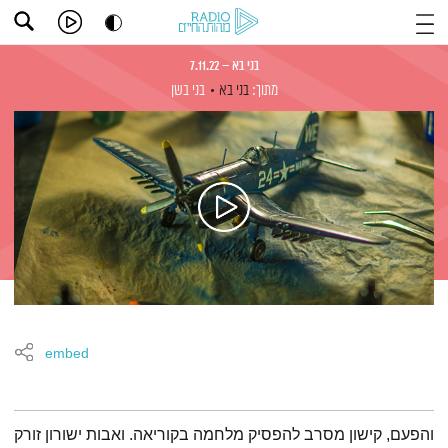
בני בא – 7.11.22
מתוך:
בני בא
בני בשן
embed
תמצית הפודקאסט
‎והפעם, קישון מסרב להפסיק מלחמה בקוריאה. ואבות ישורון זורק