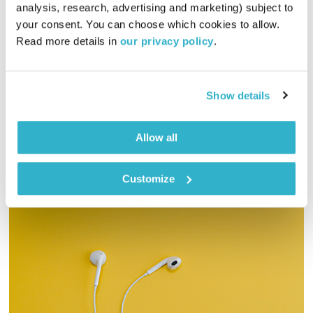
התעוררות
גליה גלעדי
analysis, research, advertising and marketing) subject to 
your consent. You can choose which cookies to allow. 
01:26:28
17.03.19
Read more details in 
our privacy policy
.
גליה גלעדי מזמינה אתכם להתעורר יחדיו בכל בוקר, עם מוזיקה
מעולה בעריכתה ובהגשתה
Show details
אודיו
Allow all
Customize