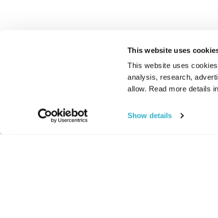
This website uses cookie
This website uses cookies t
analysis, research, advert
allow. Read more details in
Show details