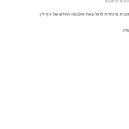
01:28:13
11.11.
כנית מיוחדת לרגל צאת אלבומו החדש של ג'ף לין
דיו