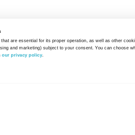
s
hat are essential for its proper operation, as well as other cooki
ising and marketing) subject to your consent. You can choose wh
 
our privacy policy
.
רדיו מהות החיים משדר ב:
ערוץ 87
YES
סלקום
TV
TUNE IN