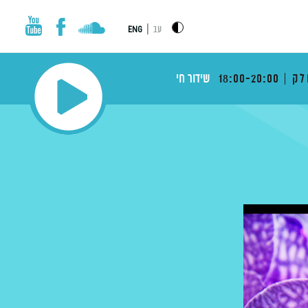
|
עב
ENG
לק
18:00-20:00
שידור חי