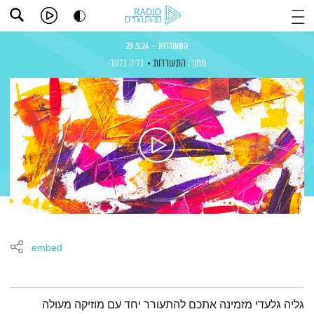
התעוררות – 29.5.24
מתוך:
התעוררות
גליה גלעדי
embed
תמצית הפודקאסט
גליה גלעדי מזמינה אתכם להתעורר יחד עם מוזיקה מעולה