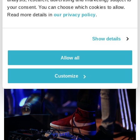
01:58:58
07.08.25
your consent. You can choose which cookies to allow. 
Read more details in 
our privacy policy
.
שעתיים בשידור חי שפותחות את סוף השבוע באנרגיות טובות
ומוזיקה משובחת
אודיו
Show details
Allow all
Customize