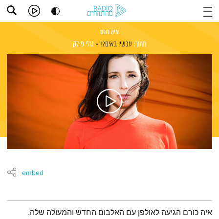
איה כורם
מתוך:
עכשיו באים?!
טלי פולק
embed
תמצית הפודקאסט
איה כורם הגיעה לאולפן עם האלבום החדש והמעולה שלה,