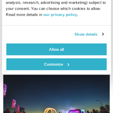
מדיטציית צלילים
דרור רדה
analysis, research, advertising and marketing) subject to 
your consent. You can choose which cookies to allow. 
00:30:07
04.09.22
Read more details in 
our privacy policy
.
מוזמנים לקחת פסק זמן ולהקשיב למדיטציית צלילים רב ממדית עם
דרור רדה, והפעם – הדהוד וקערות טיבטיות
Show details
אודיו
Allow all
Customize