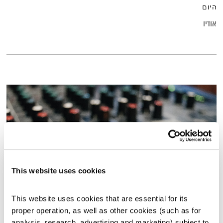
היום
אודיו
This website uses cookies
This website uses cookies that are essential for its 
כל יום מחדש – 12.5.19
proper operation, as well as other cookies (such as for 
כל יום מחדש
אמיר פרי
analysis, research, advertising and marketing) subject to 