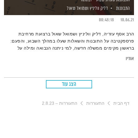
התבוננות
דליק ווליניץ
ושמואל שאול
00:48:18
10.06.21
הרב אסף עזריה, דליק ווליניץ ושמואל שאול ברצועת מרחיבת
פרספקטיבה על התובנות והשאלות שעלו במהלך השבוע, והפעם:
בראשון מקימים ממשלה חדשה, למי ניתנה הנבואה ומילה על
הבחינה במתמטיקה
אודיו
הצג עוד
דף הבית
התעוררות
התעוררות – 2.8.23