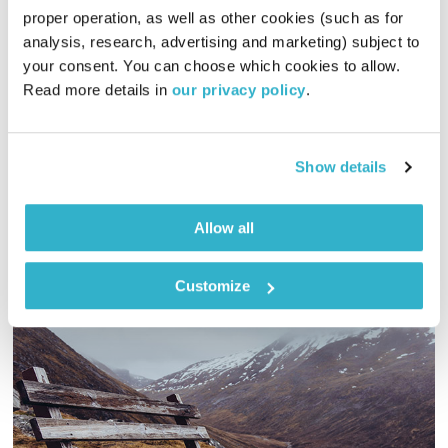
התבוננות פואטית – 14.7.20
proper operation, as well as other cookies (such as for 
analysis, research, advertising and marketing) subject to 
התבוננות
דליק ווליניץ
ושמואל שאול
your consent. You can choose which cookies to allow. 
00:36:43
14.07.20
Read more details in 
our privacy policy
.
ד"ר נעמה אושרי ואירי ריקין מהרהרים והופכים במושגים קיום /
יקום, תוך קריאה בטקסט מתוך סוטרת הלב
Show details
אודיו
Allow all
Customize