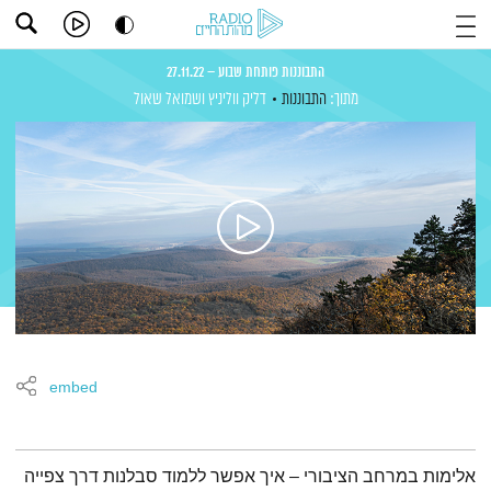
התבוננות פותחת שבוע – 27.11.22
מתוך:
התבוננות
דליק ווליניץ
ושמואל שאול
embed
תמצית הפודקאסט
אלימות במרחב הציבורי – איך אפשר ללמוד סבלנות דרך צפייה