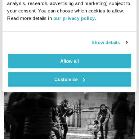
התבוננות
דליק ווליניץ
ושמואל שאול
analysis, research, advertising and marketing) subject to 
your consent. You can choose which cookies to allow. 
00:59:03
23.04.26
Read more details in 
our privacy policy
.
תכנית מלאת השראה שמחברת בין רוחה האצילית של טליק גווילי
לבין ליסיה, עולה מטורקיה שהתארחה באולפן בספונטניות
Show details
אודיו
Allow all
Customize