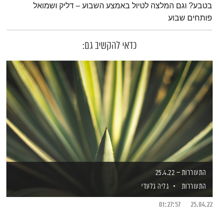
בטבע? וגם המלצה לטיול באמצע השבוע – דליק ושמואל
פותחים שבוע
כדאי להקשיב גם:
התעוררות – 25.4.22
התעוררות
גליה גלעדי
01:27:57
25.04.22