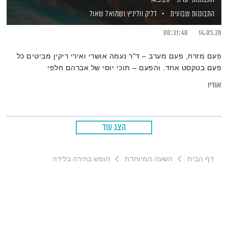
התבוננות שבועית
דליק ווליניץ
ושמואל שאול
00:31:40
14.05.20
פעם מזרח, פעם מערב – ד"ר נעמה אושרי ואירי ריקין מביטים כל
פעם בטקסט אחד. והפעם – תוכי יוסי של אברהם חלפי
אודיו
הצג עוד
דף הבית
השעה המיוחדת
חופש בחירה בלידה