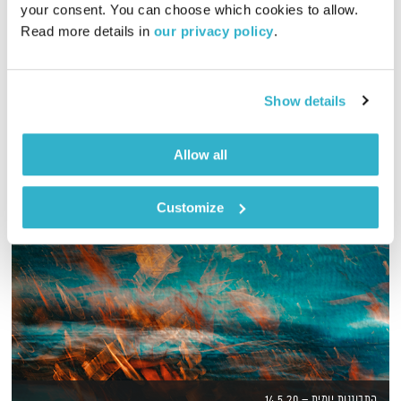
your consent. You can choose which cookies to allow. 
00:59:29
01.04.20
Read more details in 
our privacy policy
.
שעה של מוזיקה מעולה להתעורר איתה, בעריכת ובהגשת אמיר פרי
אודיו
Show details
Allow all
Customize
התבוננות יומית – 14.5.20