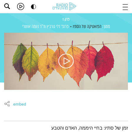
פרק 1
מתוך:
הפואטיקה של הסתיו
פרופ' זלי גורביץ
וד"ר נעמה אושרי
embed
תמצית הפודקאסט
זמן של סתיו: בחיי היממה, האדם והטבע