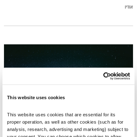
אודיו
This website uses cookies
This website uses cookies that are essential for its 
עולם קטן – 29.12.19
proper operation, as well as other cookies (such as for 
עולם קטן
אורי בנקהלטר
analysis, research, advertising and marketing) subject to 
01:58:11
29.12.19
your consent. You can choose which cookies to allow. 