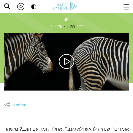
זנב
מתוך:
המניע
אלון נוימן
embed
תמצית הפודקאסט
אומרים ״שנהיה לראש ולא לזנב״, אחלה , ומה עם הזנב? מישהו