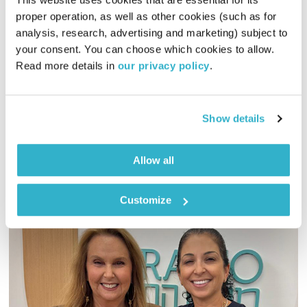
proper operation, as well as other cookies (such as for 
ערבות הדדית
analysis, research, advertising and marketing) subject to 
הקול יחסים
דליה אילת,
גליה אלכסנדר
ודנה דבורין
your consent. You can choose which cookies to allow. 
00:35:01
19.07.20
Read more details in 
our privacy policy
.
איך אנחנו יכולים ללמד את ילדינו לראות את האחר ולעורר בהם
זיקה לערבות הדדית ומעורבות חברתית?
Show details
אודיו
Allow all
Customize