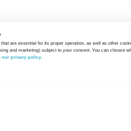
s
hat are essential for its proper operation, as well as other cooki
ising and marketing) subject to your consent. You can choose wh
 
our privacy policy
.
רדיו מהות החיים משדר ב:
ערוץ 87
YES
סלקום
TV
TUNE IN