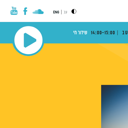
|
עב
ENG
טב
14:00-15:00
שידור חי