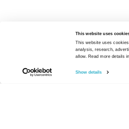
This website uses cookie
This website uses cookies t
analysis, research, advert
allow. Read more details in
Show details