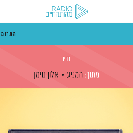
התרוממ
רדיו
מתוך:
המניע
אלון נוימן