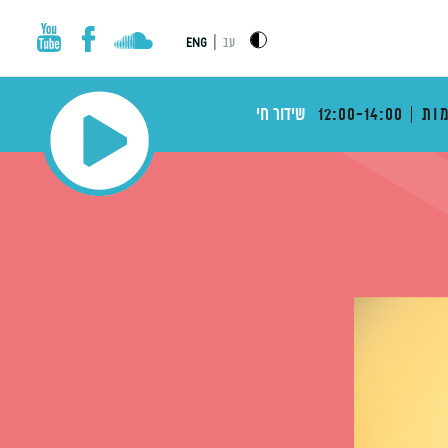
|
עב
ENG
ות
12:00-14:00
שידור חי