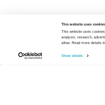
This website uses cookie
This website uses cookies t
analysis, research, advert
allow. Read more details in
Show details