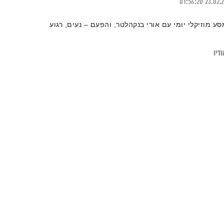
01:56:20
23.02.
סע מוזיקלי יומי עם אורי בנקהלטר, והפעם – נעים, רגוע
דיו