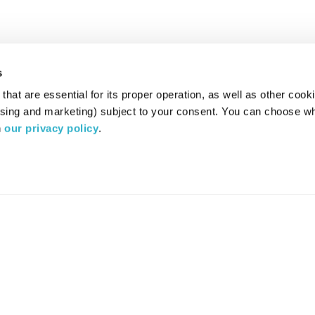
s
hat are essential for its proper operation, as well as other cooki
ising and marketing) subject to your consent. You can choose wh
 
our privacy policy
.
רדיו מהות החיים משדר ב:
ערוץ 87
YES
סלקום
TV
TUNE IN