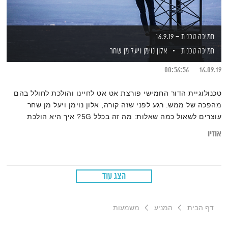
תמיכה טכנית – 16.9.19
תמיכה טכנית
אלון נוימן
ויעל מן שחר
00:56:56
16.09.19
טכנולוגיית הדור החמישי פורצת אט אט לחיינו והולכת לחולל בהם
מהפכה של ממש. רגע לפני שזה קורה, אלון נוימן ויעל מן שחר
עוצרים לשאול כמה שאלות: מה זה בכלל 5G? איך היא הולכת
לשנות את העולם? והאם לצד התועלות האדירות יש בה גם סכנה?
אודיו
הצג עוד
דף הבית
המניע
משמעות