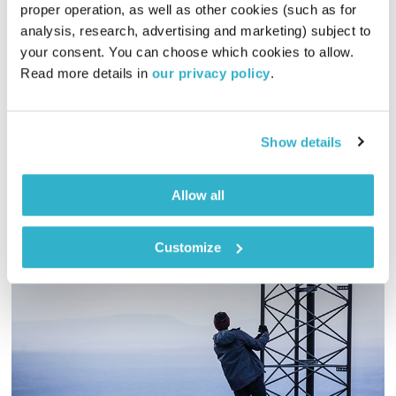
עולם קטן עם KAYAM
proper operation, as well as other cookies (such as for 
עולם קטן
אורי בנקהלטר
analysis, research, advertising and marketing) subject to 
your consent. You can choose which cookies to allow. 
01:59:51
25.02.20
Read more details in 
our privacy policy
.
אורי בנקהלטר מארח את צמד האחים קים ומייק ראוס, "KAYAM",
לסשן חי ויפה באולפן
Show details
אודיו
Allow all
Customize