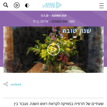
אחת ששומעת – 17.9.20
מתוך:
אחת ששומעת
אליענה בן דוד
embed
תמצית הפודקאסט
שעתיים של תרפיה במוזיקה לקראת ראש השנה. נעבור בין