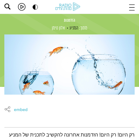
הזדמנות
מתוך:
המניע
אלון נוימן
embed
תמצית הפודקאסט
רק היום! רק היום! הזדמנות אחרונה להקשיב לתכנית של המניע