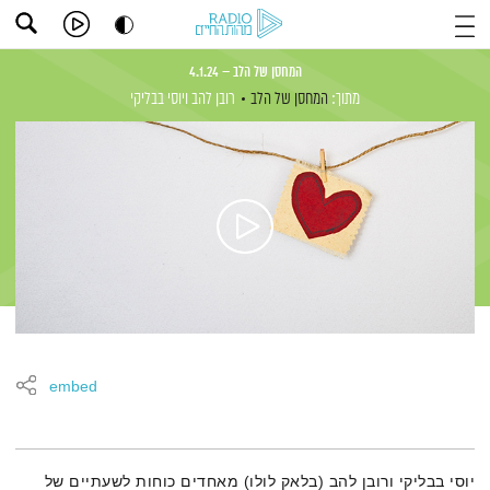
המחסן של הלב – 4.1.24
מתוך:
המחסן של הלב
רובן להב
ויוסי בבליקי
embed
תמצית הפודקאסט
יוסי בבליקי ורובן להב (בלאק לולו) מאחדים כוחות לשעתיים של