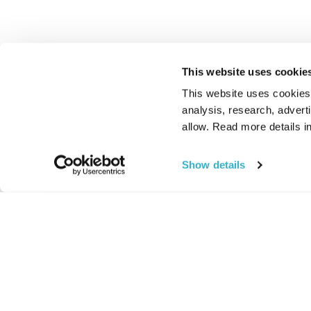
This website uses cookie
This website uses cookies t
analysis, research, advert
allow. Read more details in
Show details