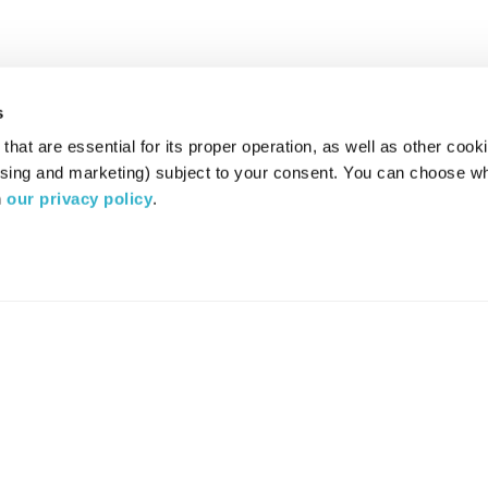
s
hat are essential for its proper operation, as well as other cooki
ising and marketing) subject to your consent. You can choose wh
 
our privacy policy
.
רדיו מהות החיים משדר ב:
ערוץ 87
YES
סלקום
TV
TUNE IN