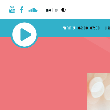
|
עב
ENG
ון
06:00-07:00
שידור חי