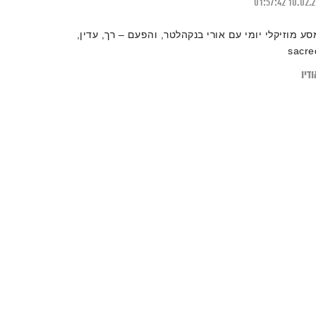
01:57:42
10.02.
סע מוזיקלי יומי עם אורי בנקהלטר, והפעם – רך, עדין,
sacre
דיו