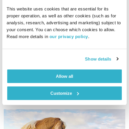
This website uses cookies that are essential for its 
proper operation, as well as other cookies (such as for 
כשהוורט והטינדר נפגשו – חלק 1
analysis, research, advertising and marketing) subject to 
תכניות וקטעים נבחרים
שדרנים מתחלפים
your consent. You can choose which cookies to allow. 
Read more details in 
our privacy policy
.
00:35:41
05.08.25
רונה אביב, יקי רייסנר ויריב פריסטר מדברים בצורה גלויה על
דייטים, שידוכים, וחשיבות המודעות העצמית כשמחפשים זוגיות –
Show details
בין העולם החרדי לבין העולם החילוני
אודיו
Allow all
Customize