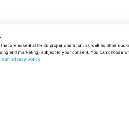
s
hat are essential for its proper operation, as well as other cooki
ising and marketing) subject to your consent. You can choose wh
 
our privacy policy
.
רדיו מהות החיים משדר ב:
ערוץ 87
YES
סלקום
TV
TUNE IN