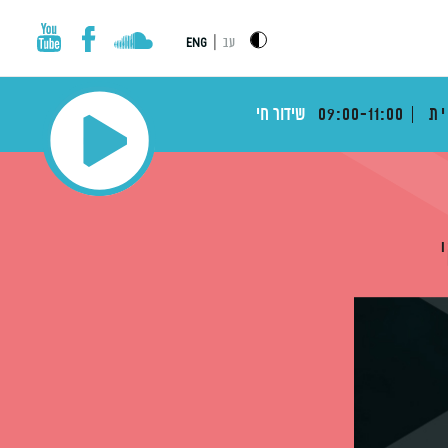
|
עב
ENG
ית
09:00-11:00
שידור חי
י