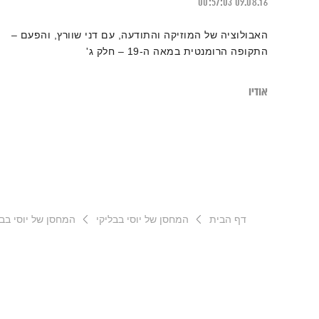
00:57:03
09.08.16
האבולוציה של המוזיקה והתודעה, עם דני שוורץ, והפעם –
התקופה הרומנטית במאה ה-19 – חלק ג'
אודיו
דף הבית
המחסן של יוסי בבליקי
המחסן של יוסי בבליקי – 