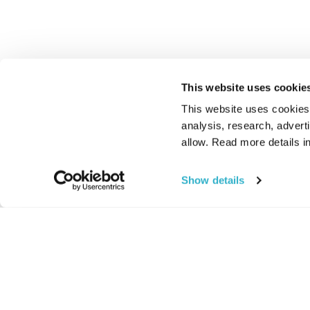
This website uses cookie
This website uses cookies t
analysis, research, advert
allow. Read more details in
Show details