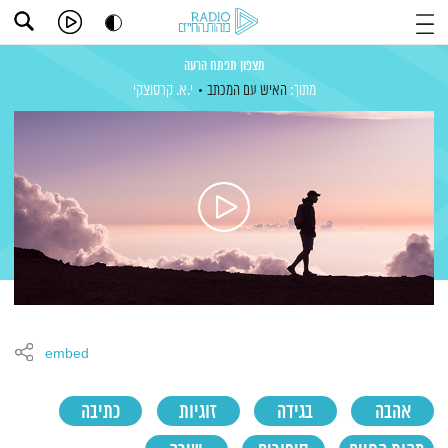
מצפון תפתח הרעה
מתוך:
האיש עם המכתב
י.א. קרסוצקי
embed
אהבה
בגידה
זוגיות
כתיבה