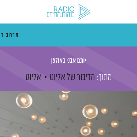
מרחב רי
יותם אבני באולפן
מתוך:
הדיבור של אליוט
אליוט