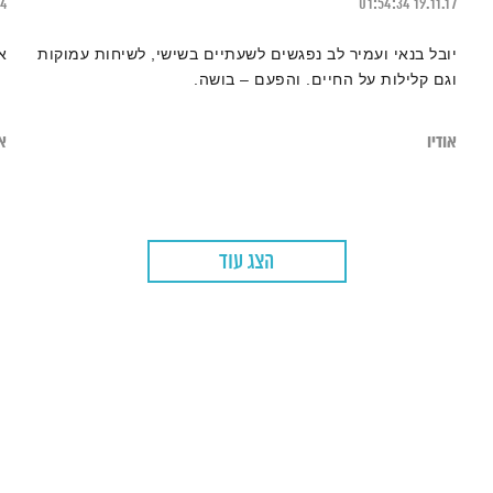
24
01:54:34
19.11.17
יובל בנאי ועמיר לב נפגשים לשעתיים בשישי, לשיחות עמוקות
א
וגם קלילות על החיים. והפעם – בושה.
אודיו
או
הצג עוד