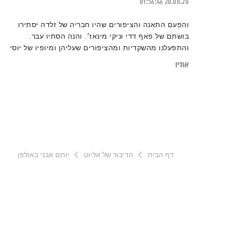
01:56:46
20.08.20
והפעם התאנה והציפורים שהיו חבריה של זלדה יסתירו
בושתם של פאף דדי וניקי מינאז׳. והנה הסתיו עבר.
והתפעלנו מהשקדיות ומהציפורים שעליהן ומיופיו של יוסי
בנאי וציפוריו הוא. ולאן המשכנו? הלאה. ואלוהים? איתנו.
אודיו
ויופי? טפו עלינו.
דף הבית
הדיבור של אליוט
יותם אבני באולפן