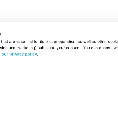
s
hat are essential for its proper operation, as well as other cooki
ising and marketing) subject to your consent. You can choose wh
 
our privacy policy
.
רדיו מהות החיים משדר ב:
ערוץ 87
YES
סלקום
TV
TUNE IN