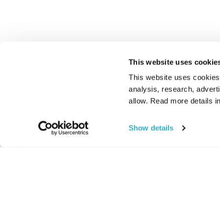
This website uses cookie
This website uses cookies t
analysis, research, advert
allow. Read more details in
Show details