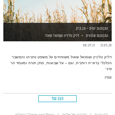
התבוננות יומית – 27.5.20
התבוננות שבועית
דליק ווליניץ
ושמואל שאול
00:29:27
27.05.20
דליק ווליניץ ושמואל שאול משוחחים על משפט נתניהו והמשבר
הכלכלי בראייה רוחנית, וגם – על שבועות, מתן תורה ומעמד הר
סיני
אודיו
הצג עוד
דף הבית
הדיבור של אליוט
Cherie and Reno באולפן