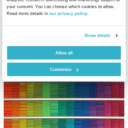
00:56:38
20.06.16
your consent. You can choose which cookies to allow. 
Read more details in 
our privacy policy
.
קשה לקום בבוקר, לפקוח ת'עיניים… תנו לגוטליבים לעזור! אורי
ויריב גוטליב מתעוררים אתכם, בזמן
אודיו
Show details
Allow all
Customize