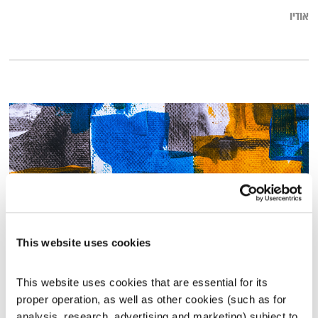
אודיו
This website uses cookies
התעוררות – 15.4.20
This website uses cookies that are essential for its 
התעוררות
גליה גלעדי
proper operation, as well as other cookies (such as for 
01:29:14
15.04.20
analysis, research, advertising and marketing) subject to 