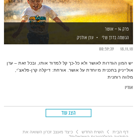
פרק 14 – אושר
הגשמה בדרך שלי
ערן אולניק
00:59:39
18.11.18
יש המון הגדרות לאושר ולא כל-כך קל למדוד אותו, ובכל זאת – ערן
אולייניק בתכנית מיוחדת על אושר. אורחת: דיקלה קרן-פלאצ'י,
מלווה רוחנית
אודיו
הצג עוד
דף הבית
השיח החדש
כיצד מעצב זכרון השואה את
התודעה הקולקטיבית הישראלית?