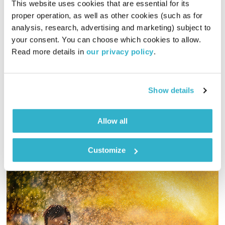
בדרך לטוקיו 2020 – 29.1.20
This website uses cookies that are essential for its 
בדרך לטוקיו 2020
לירון תאני
proper operation, as well as other cookies (such as for 
analysis, research, advertising and marketing) subject to 
00:54:34
29.01.20
your consent. You can choose which cookies to allow. 
Read more details in 
our privacy policy
.
לירון תאני משוחח עם רחלי ויגדורצ'יק, הכוריאוגרפית הראשית של
נבחרת ישראל בהתעמלות אמנותית, על ההיסטוריה שבהעפלה
ולמשחקים האולימפיים בבייג'ינג 2008 והמיקום הגבוה אליו הגיעה
Show details
הנבחרת
אודיו
Allow all
Customize