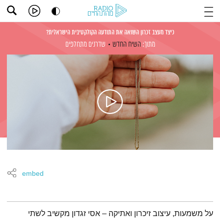
כיצד מעצב זכרון השואה את התודעה הקולקטיבית הישראלית?
מתוך:
השיח החדש
שדרנים מתחלפים
embed
תמצית הפודקאסט
על משמעות, עיצוב זיכרון ואתיקה – אסי זגדון מקשיב לשתי