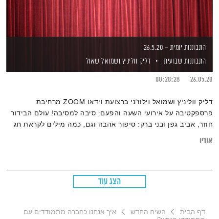
התבוננות יומית – 26.5.20
התבוננות שבועית
דליק ווליניץ
ושמואל שאול
00:28:28
26.05.20
דליק ווליניץ ושמואל וילוז'ני ברצועת וידאו ZOOM מרחיבת
פרספקטיבה על אירועי השעה והפעם: סיבה למסיבה! עולם הבידור
חוזר, אביב גפן ובני ברק: סיפור אהבה וגם, כמה מילים לקראת חג
השבועות
אודיו
הצג עוד
דף הבית
השיח החדש
איך אנחנו כחברה מתמודדים עם