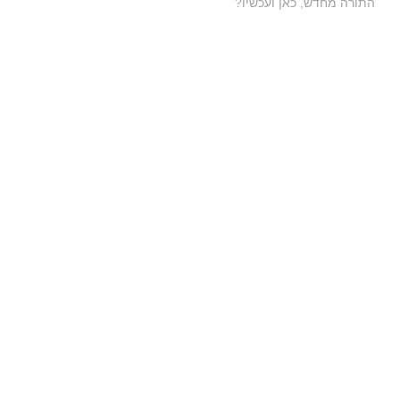
התורה מחדש, כאן ועכשיו?