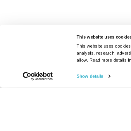
This website uses cookie
This website uses cookies t
analysis, research, advert
allow. Read more details in
Show details