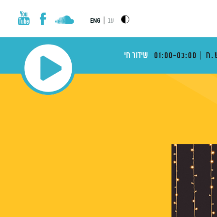
|
עב
ENG
.ח
01:00-03:00
שידור חי