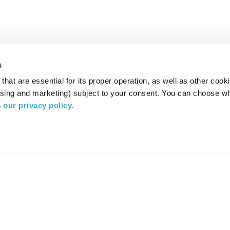
s
hat are essential for its proper operation, as well as other cooki
ising and marketing) subject to your consent. You can choose wh
 
our privacy policy
.
רדיו מהות החיים משדר ב:
ערוץ 87
YES
סלקום
TV
TUNE IN