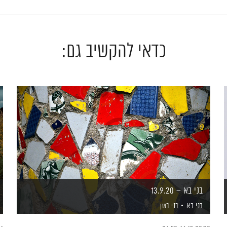
כדאי להקשיב גם:
בני בא – 13.9.20
בני בא
בני בשן