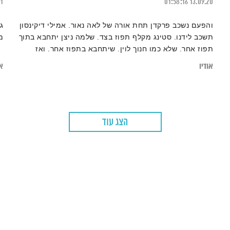
21
01:58:16
13.09.20
והפעם נשכב פרקדן תחת אורה של לאה נאור. אמילי דיקינסון
ג
תשכב לידנו. סטינג מקלף תפוז בצד. שלמה ניצן יתחבא בתוך
מ
תפוז אחר. שלא כמו חנוך לוין. שיתחבא בתפוז אחר. ואז
נמשיך. ואלוהים איתנו. ויופי. טפו עלינו.
אודיו
או
הצג עוד