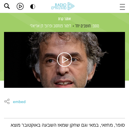
אתגר קרת
מתוך:
חושבים יחד
לימור פנחסוב
ופרופ' דן אריאלי
embed
תמצית הפודקאסט
סופר, מחזאי, במאי וגם שחקן שמאז השבעה באוקטובר מוצא