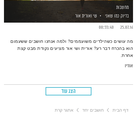
מחשבות
בדיוק כמו שאני
שי ואורית אור
00:55:40
25.07.16
מה עושים כשהילדים משועממים? ולמה אנחנו חושבים ששעמום
הוא בהכרח דבר רע? אורית ושי אור מציעים נקודת מבט קצת
אחרת.
אודיו
הצג עוד
דף הבית
חושבים יחד
אתגר קרת