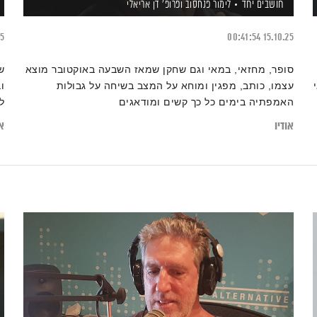
חושבים יחד
לימור פנחסוב
ופרופ' דן אריאלי
25
00:41:54
15.10.25
סופר, מחזאי, במאי וגם שחקן שמאז השבעה באוקטובר מוצא
ש
עצמו, כותב, מפגין ומוחא על המצב בשיחה על גבולות
ו
האמפתיה בימים כל כך קשים ומודאגים
ל
אודיו
או