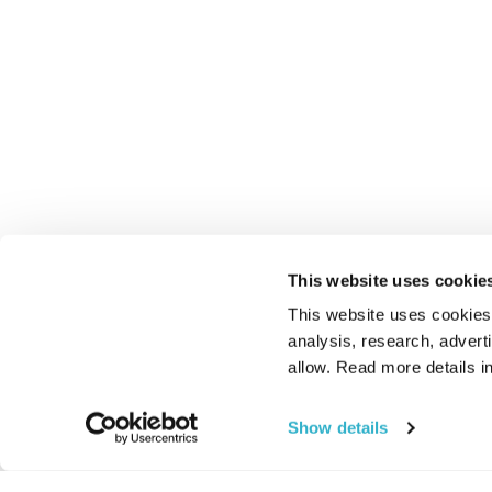
This website uses cookie
This website uses cookies t
analysis, research, advert
allow. Read more details in
Show details