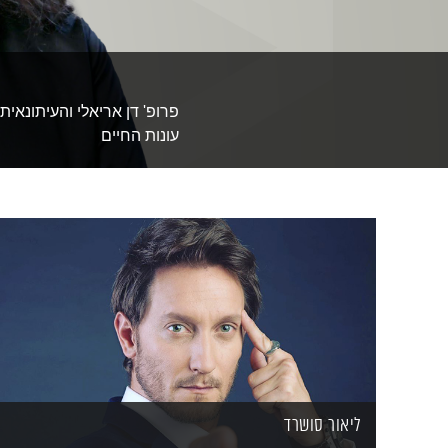
פרופ' דן אריאלי והעיתונא
עונות החיים
ליאור סושרד