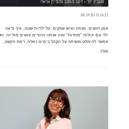
חושבים יחד
לימור פנחסוב
ופרופ' דן אריאלי
00:39:03
15.10.25
אמן חושים, מנחה ואיש עסקים. על ילדות שונה, איך נראה
ילד עם יכולות "מוזרות" ומה אנחנו ההורים עושים מול זה. ואי
אפשר להימלט משיחה על הקהל בימים כאלה, רמת הקשב,
הלחץ והחרדה בהופעות אספקיזם ומצב רוח טוב
אודיו